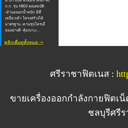
ม้าบาร์เบล พร้อมน้ำหนัก 40
ก.ก. รุ่น H903 คุณสมบัติ
-ม้านอนยกน้ำหนัก มีที่
เหนี่ยวเท้า โครงสร้างได้
มาตรฐาน -คานชุบโครเมี่
ยมอย่างดี -หุ้มเบาะเ...
คลิกเพื่อดูทั้งหมด ->
ศรีราชาฟิตเนส :
htt
ขายเครื่องออกกำลังกายฟิตเน็
ชลบุรีศรีร