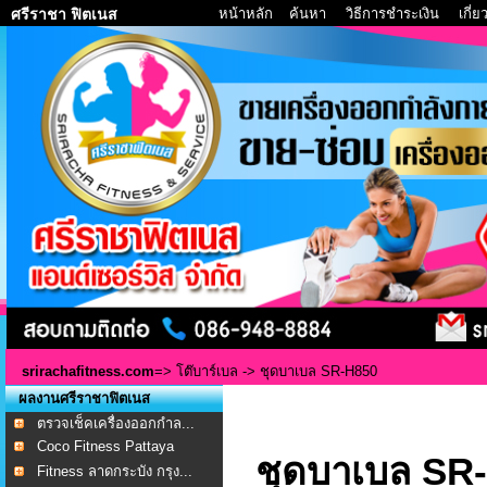
หน้าหลัก
ค้นหา
วิธีการชำระเงิน
เกี่
ศรีราชา ฟิตเนส
srirachafitness.com
=>
โต๊บาร์เบล
-> ชุดบาเบล SR-H850
ผลงานศรีราชาฟิตเนส
ตรวจเช็คเครื่องออกกำล...
Coco Fitness Pattaya
ชุดบาเบล SR
Fitness ลาดกระบัง กรุง...