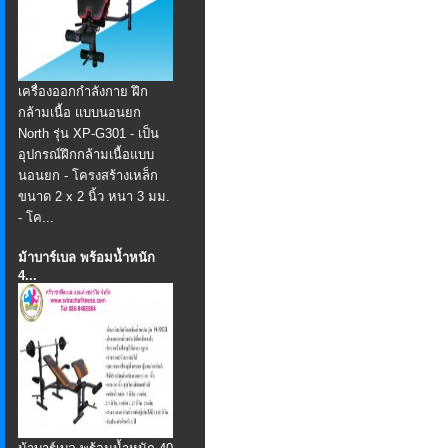
เครื่องออกกำลังกาย ฝึก
กล้ามเนื้อ แบบนอนยก
North รุ่น XP-G301 - เป็น
อุปกรณ์ฝึกกล้ามเนื้อแบบ
นอนยก - โครงสร้างเหล็ก
ขนาด 2 x 2 นิ้ว หนา 3 มม.
- โค...
ม้าบาร์เบล พร้อมน้ำหนัก
4...