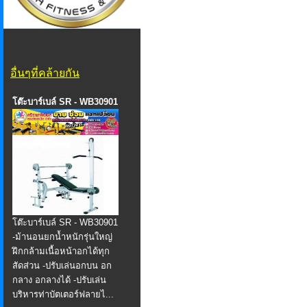
อื่นๆที่คล้ายกัน
โต๊ะบาร์เบล์ SR - WB30901
โต๊ะบาร์เบล์ SR - WB30901
-ม้านอนยกน้ำหนักรุ่นใหญ่
ฝึกกล้ามเนื้อหน้าอกได้ทุก
สัดส่วน -ปรับเล่นอกบน อก
กลาง อกลางได้ -ปรับเล่น
บริหารท่าบัตเตอร์ฟลายไ...