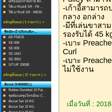
เครื่องออกกำลังกาย ฝึก...
-เก้าอี้สามารถป
โต๊ะบาร์เบลล์ SR - FB ...
โต๊ะบาร์เบล์ SR - WB30...
กลาง อกล่าง
คลิกดูทั้งหมด ( 5 รายการ ) ->
-มีที่เล่นขาสา
ซิทอัพ+ม้าปรับระดับ+...
รองรับได้ 45 k
AB P59CB
-เบาะ Preacher
SE-008 ​
SE-009
Curl
SE-169J
-เบาะ Preache
SE-3001
SIT-UP 2000B
ไม่ใช้งาน
คลิกดูทั้งหมด ( 37 รายการ ) ->
ดัมเบล DUMBBELL
Rubber Dumbbel 10 Pai...
ชุดดัมเบลชุบโครเมียม C...
ดัมเบล Set 10 KG.
เมื่อวันที่ : 20
ดัมเบล Set 15 KG.