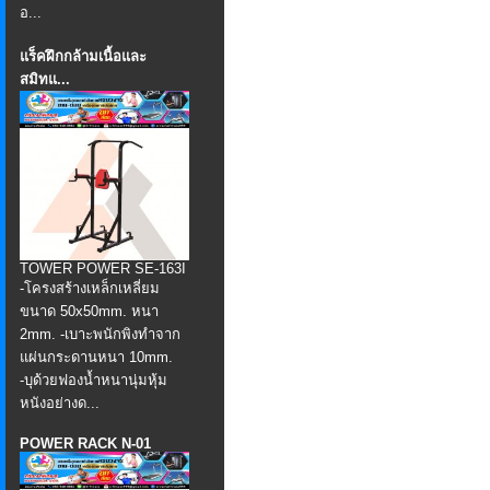
อ...
แร็คฝึกกล้ามเนื้อและ
สมิทแ...
TOWER POWER SE-163I
-โครงสร้างเหล็กเหลี่ยม
ขนาด 50x50mm. หนา
2mm. -เบาะพนักพิงทำจาก
แผ่นกระดานหนา 10mm.
-บุด้วยฟองน้ำหนานุ่มหุ้ม
หนังอย่างด...
POWER RACK N-01