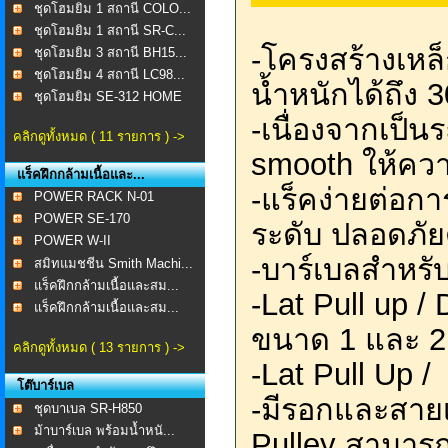
ชุดโฮมยิม 1 สถานี COLO...
ชุดโฮมยิม 1 สถานี SR-C...
-โครงสร้างเหล
ชุดโฮมยิม 3 สถานี BH15...
ชุดโฮมยิม 4 สถานี LC98...
น้ำหนักได้ถึง 
ชุดโฮมยิม SE-312 HOME
...
-เนื่องจากเป็น
คลิกดูทั้งหมด ( 11 รายการ ) ->
smooth ให้ความ
แร็คฝึกกล้ามเนื้อและ...
-แร็คง่ายต่อกา
POWER RACK N-01
POWER SE-170
ระดับ ปลอดภัยด
POWER W-II
-บาร์เบลสำหรับ
สมิทแมชชีน Smith Machi...
แร็คฝึกกล้ามเนื้อและสม...
-Lat Pull up / 
แร็คฝึกกล้ามเนื้อและสม...
ขนาด 1 และ 2 
คลิกดูทั้งหมด ( 13 รายการ ) ->
-Lat Pull Up /
โต๊บาร์เบล
-มีรอกและสายเ
ชุดบาเบล SR-H850
ม้าบาร์เบล พร้อมน้ำหนั...
Pulley สามารถ