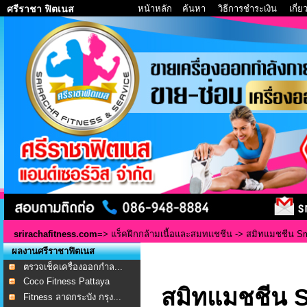
หน้าหลัก
ค้นหา
วิธีการชำระเงิน
เกี่
ศรีราชา ฟิตเนส
srirachafitness.com
=>
แร็คฝึกกล้ามเนื้อและสมทแชชีน
-> สมิทแมชชีน Smi
ผลงานศรีราชาฟิตเนส
ตรวจเช็คเครื่องออกกำล...
Coco Fitness Pattaya
สมิทแมชชีน S
Fitness ลาดกระบัง กรุง...