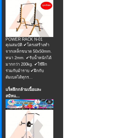
POWER RACK N-01
คุณสมบัติ ✔โครงสร้างทำ
จากเหล็กขนาด 50x50mm.
หนา 2mm. ✔รับน้ำหนักได้
มากกว่า 200kg. ✔ใช้ฝึก
ร่วมกับม้าราบ ✔ฝึกกับ
ดัมเบลได้ทุกร...
แร็คฝึกกล้ามเนื้อและ
สมิทแ...