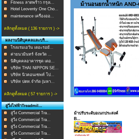
Fitness ลาดพร้าว กรุงเ...
ม้านอนยกน้ำหนัก AND
Hotel Leoventy One Cho...
maintenance เครื่องออ...
คลิกดูทั้งหมด ( 136 รายการ ) ->
ผลงานนิติบุคคลและบริ...
โรงแรมเอวัน เดอะรอยั...
ค่ายนวมินทร์ จังหวัด ...
นิติบุคคลอาคารชุด เดอ...
บริษัท THAI NIPPON SE...
บริษัท นิวคอนเซพท์ โป...
บริษัท ปตท.จำกัด (มหา...
คลิกดูทั้งหมด ( 57 รายการ ) ->
ลู่วิ่งไฟฟ้าTreadmil...
ลู่วิ่ง Commercial Tra...
ม้าปรับระดับอเนกประสงค์
B...
ลู่วิ่ง Commercial Tra...
ลู่วิ่ง Commercial Tra...
ลู่วิ่ง Commercial Tra...