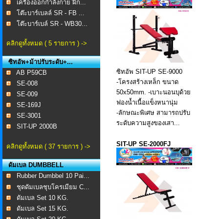
เครื่องออกกำลังกาย ฝึก...
โต๊ะบาร์เบลล์ SR - FB ...
โต๊ะบาร์เบล์ SR - WB30...
คลิกดูทั้งหมด ( 5 รายการ ) ->
ซิทอัพ+ม้าปรับระดับ+...
ซิทอัพ SIT-UP SE-9000
AB P59CB
-โครงสร้างเหล็ก ขนาด
SE-008 ​
50x50mm. -เบาะนอนบุด้วย
SE-009
ฟองน้ำเนื้อแข็งหนานุ่ม
SE-169J
-ลักษณะพิเศษ สามารถปรับ
SE-3001
ระดับความสูงของเสา...
SIT-UP 2000B
SIT-UP SE-2000FJ
คลิกดูทั้งหมด ( 37 รายการ ) ->
ดัมเบล DUMBBELL
Rubber Dumbbel 10 Pai...
ชุดดัมเบลชุบโครเมียม C...
ดัมเบล Set 10 KG.
ดัมเบล Set 15 KG.