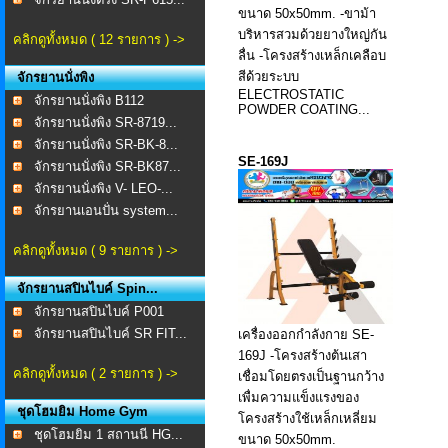
ขนาด 50x50mm. -ขาม้า
บริหารสวมด้วยยางใหญ่กัน
คลิกดูทั้งหมด ( 12 รายการ ) ->
ลื่น -โครงสร้างเหล็กเคลือบ
สีด้วยระบบ
จักรยานนั่งพิง
ELECTROSTATIC
จักรยานนั่งพิง B112
POWDER COATING...
จักรยานนั่งพิง SR-8719...
จักรยานนั่งพิง SR-BK-8...
SE-169J
จักรยานนั่งพิง SR-BK87...
จักรยานนั่งพิง V- LEO-...
จักรยานเอนปั่น system...
คลิกดูทั้งหมด ( 9 รายการ ) ->
จักรยานสปินไบค์ Spin...
จักรยานสปินไบค์ P001
จักรยานสปินไบค์ SR FIT...
เครื่องออกกำลังกาย SE-
169J -โครงสร้างต้นเสา
คลิกดูทั้งหมด ( 2 รายการ ) ->
เชื่อมโดยตรงเป็นฐานกว้าง
เพื่มความแข็งแรงของ
ชุดโฮมยิม Home Gym
โครงสร้างใช้เหล็กเหลี่ยม
ชุดโฮมยิม 1 สถานนี HG...
ขนาด 50x50mm.