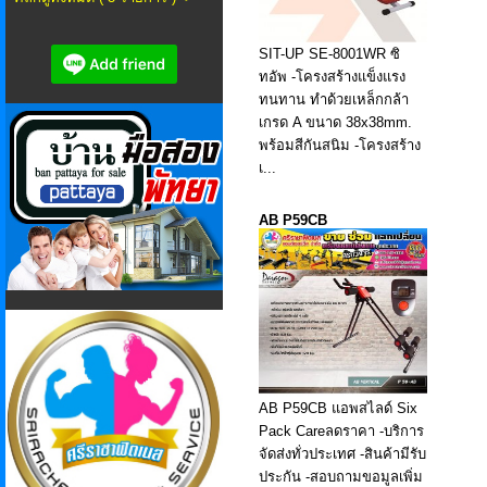
SIT-UP SE-8001WR ซิ
ทอัพ -โครงสร้างแข็งแรง
ทนทาน ทำด้วยเหล็กกล้า
เกรด A ขนาด 38x38mm.
พร้อมสีกันสนิม -โครงสร้าง
เ...
AB P59CB
AB P59CB แอพสไลด์ Six
Pack Careลดราคา -บริการ
จัดส่งทั่วประเทศ -สินค้ามีรับ
ประกัน -สอบถามขอมูลเพิ่ม