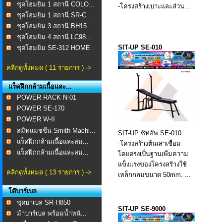
ชุดโฮมยิม 1 สถานี COLO...
-โครงสร้างเบาะและส่วน...
ชุดโฮมยิม 1 สถานี SR-C...
ชุดโฮมยิม 3 สถานี BH15...
ชุดโฮมยิม 4 สถานี LC98...
SIT-UP SE-010
ชุดโฮมยิม SE-312 HOME
...
คลิกดูทั้งหมด ( 11 รายการ ) ->
แร็คฝึกกล้ามเนื้อและ...
POWER RACK N-01
POWER SE-170
POWER W-II
สมิทแมชชีน Smith Machi...
SIT-UP ซิทอัพ SE-010
แร็คฝึกกล้ามเนื้อและสม...
-โครงสร้างต้นเสาเชื่อม
แร็คฝึกกล้ามเนื้อและสม...
โดยตรงเป็นฐานเพื่มความ
แข็งแรงของโครงสร้างใช้
คลิกดูทั้งหมด ( 13 รายการ ) ->
เหล็กกลมขนาด 50mm. ...
โต๊บาร์เบล
ชุดบาเบล SR-H850
SIT-UP SE-9000
ม้าบาร์เบล พร้อมน้ำหนั...