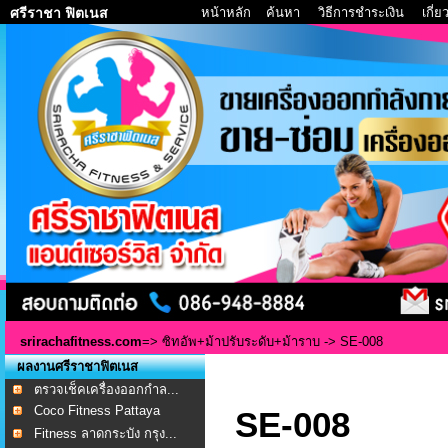
หน้าหลัก
ค้นหา
วิธีการชำระเงิน
เกี่
ศรีราชา ฟิตเนส
srirachafitness.com
=>
ซิทอัพ+ม้าปรับระดับ+ม้าราบ
-> SE-008 ​
ผลงานศรีราชาฟิตเนส
ตรวจเช็คเครื่องออกกำล...
Coco Fitness Pattaya
SE-008 ​
Fitness ลาดกระบัง กรุง...