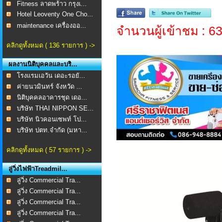
Fitness ลาดพร้าว กรุงเ...
Hotel Leoventy One Cho...
maintenance เครื่องออ...
จำนวนผู้เข้าชม : 6
คลิกดูทั้งหมด ( 136 รายการ ) ->
ผลงานนิติบุคคลและบริ...
โรงแรมเอวัน เดอะรอยั...
ค่ายนวมินทร์ จังหวัด ...
นิติบุคคลอาคารชุด เดอ...
บริษัท THAI NIPPON SE...
บริษัท นิวคอนเซพท์ โป...
บริษัท ปตท.จำกัด (มหา...
คลิกดูทั้งหมด ( 57 รายการ ) ->
ลู่วิ่งไฟฟ้าTreadmil...
ลู่วิ่ง Commercial Tra...
ลู่วิ่ง Commercial Tra...
ลู่วิ่ง Commercial Tra...
ลู่วิ่ง Commercial Tra...