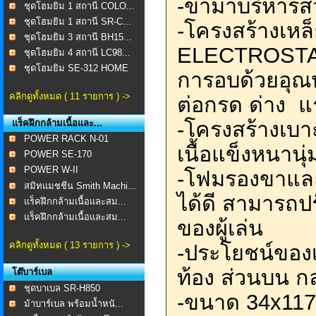
-ขาม้าบริหารส
ชุดโฮมยิม 1 สถานี COLO...
ชุดโฮมยิม 1 สถานี SR-C...
-โครงสร้างเหล
ชุดโฮมยิม 3 สถานี BH15...
ELECTROSTA
ชุดโฮมยิม 4 สถานี LC98...
ชุดโฮมยิม SE-312 HOME
การอบด้วยอุณห
...
คลิกดูทั้งหมด ( 11 รายการ ) ->
ต่อกรด ด่าง แ
-โครงสร้างเบา
แร็คฝึกกล้ามเนื้อและ...
POWER RACK N-01
เนื้อแข็งหนานุ
POWER SE-170
POWER W-II
-โฟมรองขาและ
สมิทแมชชีน Smith Machi...
ได้ดี สามารถป
แร็คฝึกกล้ามเนื้อและสม...
แร็คฝึกกล้ามเนื้อและสม...
ของผู้เล่น
คลิกดูทั้งหมด ( 13 รายการ ) ->
-ประโยชน์ของเค
ท้อง ส่วนบน กล
โต๊บาร์เบล
ชุดบาเบล SR-H850
-ขนาด 34x117
ม้าบาร์เบล พร้อมน้ำหนั...