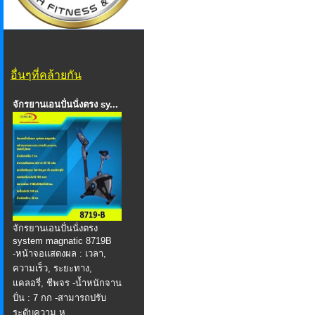
อื่นๆที่คล้ายกัน
จักรยานเอนปั่นนั่งตรง sy...
จักรยานเอนปั่นนั่งตรง
system magnatic 8719B
-หน้าจอแสดงผล : เวลา,
ความเร็ว, ระยะทาง,
แคลอรี่, ชีพจร -น้ำหนักจาน
ปั่น : 7 กก -สามารถปรับ
ระดับความ ห...