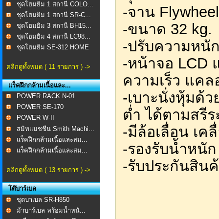
ชุดโฮมยิม 1 สถานี COLO...
-จาน Flywheel
ชุดโฮมยิม 1 สถานี SR-C...
-ขนาด 32 kg.
ชุดโฮมยิม 3 สถานี BH15...
ชุดโฮมยิม 4 สถานี LC98...
-ปรับความหนัก
ชุดโฮมยิม SE-312 HOME
...
-หน้าจอ LCD 
คลิกดูทั้งหมด ( 11 รายการ ) ->
ความเร็ว
แคลอ
แร็คฝึกกล้ามเนื้อและ...
-เบาะนั่งหุ้มด้
POWER RACK N-01
POWER SE-170
ต่ำ ได้ตามสรีระ
POWER W-II
-มีล้อเลื่อน เค
สมิทแมชชีน Smith Machi...
แร็คฝึกกล้ามเนื้อและสม...
-รองรับน้ำหนัก
แร็คฝึกกล้ามเนื้อและสม...
-รับประกันสินค้
คลิกดูทั้งหมด ( 13 รายการ ) ->
โต๊บาร์เบล
ชุดบาเบล SR-H850
ม้าบาร์เบล พร้อมน้ำหนั...