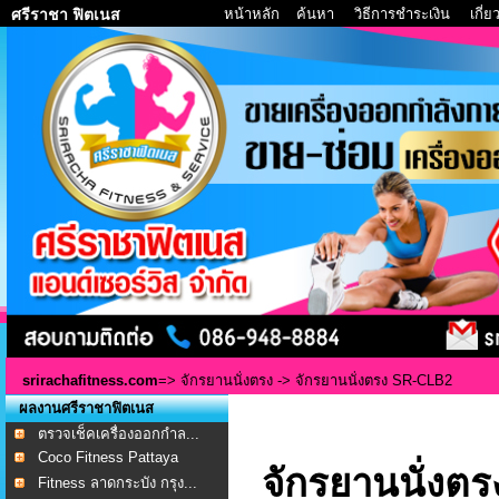
หน้าหลัก
ค้นหา
วิธีการชำระเงิน
เกี่
ศรีราชา ฟิตเนส
srirachafitness.com
=>
จักรยานนั่งตรง
-> จักรยานนั่งตรง SR-CLB2
ผลงานศรีราชาฟิตเนส
ตรวจเช็คเครื่องออกกำล...
Coco Fitness Pattaya
จักรยานนั่งต
Fitness ลาดกระบัง กรุง...