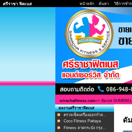
หน้าหลัก
ค้นหา
วิธีการชำร
ศรีราชา ฟิตเนส
srirachafitness.com
=>
ดัมเบล DUMBBEL
ผลงานศรีราชาฟิตเนส
ตรวจเช็คเครื่องออกกำล...
ดั
Coco Fitness Pattaya
Fitness ลาดกระบัง กรุง...