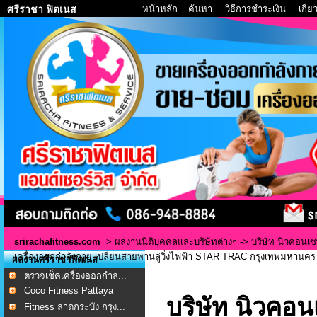
หน้าหลัก
ค้นหา
วิธีการชำระเงิน
เกี่
ศรีราชา ฟิตเนส
srirachafitness.com
=>
ผลงานนิติบุคคลและบริษัทต่างๆ
-> บริษัท นิวคอนเซ
เครื่องออกกำลังกาย เปลี่ยนสายพานลู่วิ่งไฟฟ้า STAR TRAC กรุงเทพมหานคร
ผลงานศรีราชาฟิตเนส
ตรวจเช็คเครื่องออกกำล...
Coco Fitness Pattaya
บริษัท นิวคอน
Fitness ลาดกระบัง กรุง...