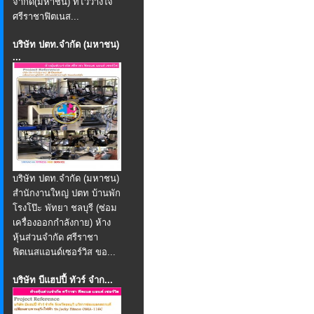
จำกัด(มหาชน) ที่ไว้วางใจ
ศรีราชาฟิตเนส...
บริษัท ปตท.จำกัด (มหาชน)
...
บริษัท ปตท.จำกัด (มหาชน)
สำนักงานใหญ่ ปตท บ้านพัก
โรงโป๊ะ พัทยา ชลบุรี (ซ่อม
เครื่องออกกำลังกาย) ห้าง
หุ้นส่วนจำกัด ศรีราชา
ฟิตเนสแอนด์เซอร์วิส ขอ...
บริษัท บีแฮปปี้ ทัวร์ จำก...