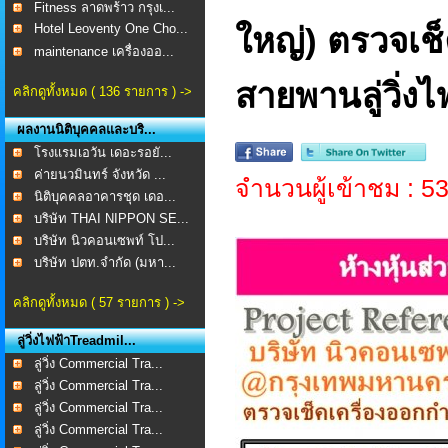
Fitness ลาดพร้าว กรุงเ...
Hotel Leoventy One Cho...
ใหญ่) ตรวจเช็
maintenance เครื่องออ...
สายพานลู่วิ่
คลิกดูทั้งหมด ( 136 รายการ ) ->
ผลงานนิติบุคคลและบริ...
โรงแรมเอวัน เดอะรอยั...
ค่ายนวมินทร์ จังหวัด ...
จำนวนผู้เข้าชม : 5
นิติบุคคลอาคารชุด เดอ...
บริษัท THAI NIPPON SE...
บริษัท นิวคอนเซพท์ โป...
บริษัท ปตท.จำกัด (มหา...
คลิกดูทั้งหมด ( 57 รายการ ) ->
ลู่วิ่งไฟฟ้าTreadmil...
ลู่วิ่ง Commercial Tra...
ลู่วิ่ง Commercial Tra...
ลู่วิ่ง Commercial Tra...
ลู่วิ่ง Commercial Tra...