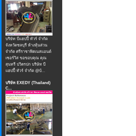
บริษัท บีแฮปปี้ ทัวร์ จำกัด
จังหวัดชลบุรี ห้างหุ้นส่วน
จำกัด ศรีราชาฟิตเนสแอนด์
เซอร์วิส ขอขอบคุณ คุณ
สุนทรี ปวิตรปก บริษัท บี
แฮปปี้ ทัวร์ จำกัด @บ้...
บริษัท EXEDY (Thailand)
C...