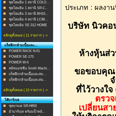
ชุดโฮมยิม 1 สถานี COLO...
ประเภท : ผลงานน
ชุดโฮมยิม 1 สถานี SR-C...
ชุดโฮมยิม 3 สถานี BH15...
ชุดโฮมยิม 4 สถานี LC98...
บริษัท นิวคอ
ชุดโฮมยิม SE-312 HOME
...
คลิกดูทั้งหมด ( 11 รายการ ) ->
แร็คฝึกกล้ามเนื้อและ...
ห้างหุ้นส
POWER RACK N-01
POWER SE-170
POWER W-II
สมิทแมชชีน Smith Machi...
ขอขอบคุณ บ
แร็คฝึกกล้ามเนื้อและสม...
จ
แร็คฝึกกล้ามเนื้อและสม...
ที่ไว้วางใ
คลิกดูทั้งหมด ( 13 รายการ ) ->
ตรวจเ
โต๊บาร์เบล
เปลี่ยนสา
ชุดบาเบล SR-H850
ม้าบาร์เบล พร้อมน้ำหนั...