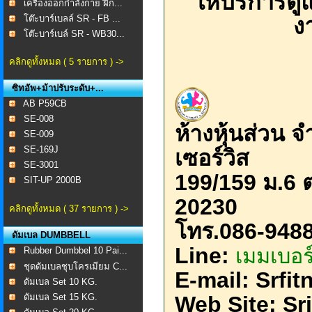
ให้บริการด
เครื่องออกกำลังกาย ฝึก...
โต๊ะบาร์เบลล์ SR - FB ...
ง
โต๊ะบาร์เบล์ SR - WB30...
คลิกดูทั้งหมด ( 5 รายการ ) ->
ซิทอัพ+ม้าปรับระดับ+...
AB P59CB
SE-008 ​
ห้างหุ้นส่วน 
SE-009
SE-169J
เซอร์วิส
SE-3001
199/159 ม.6 ต
SIT-UP 2000B
20230
คลิกดูทั้งหมด ( 37 รายการ ) ->
โทร
.086-948
ดัมเบล DUMBBELL
​Line:
เมมเบอร์
Rubber Dumbbel 10 Pai...
ชุดดัมเบลชุบโครเมียม C...
E-mail:
Srfi
ดัมเบล Set 10 KG.
ดัมเบล Set 15 KG.
Web Site: Sr