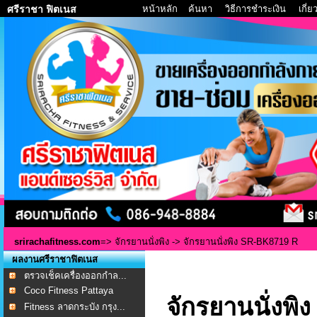
หน้าหลัก
ค้นหา
วิธีการชำระเงิน
เกี่
ศรีราชา ฟิตเนส
srirachafitness.com
=>
จักรยานนั่งพิง
-> จักรยานนั่งพิง SR-BK8719 R
ผลงานศรีราชาฟิตเนส
ตรวจเช็คเครื่องออกกำล...
Coco Fitness Pattaya
จักรยานนั่งพ
Fitness ลาดกระบัง กรุง...