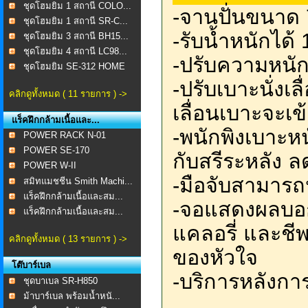
ชุดโฮมยิม 1 สถานี COLO...
-จานปั่นขนาด 
ชุดโฮมยิม 1 สถานี SR-C...
-รับน้ำหนักได้
ชุดโฮมยิม 3 สถานี BH15...
ชุดโฮมยิม 4 สถานี LC98...
-ปรับความหนัก
ชุดโฮมยิม SE-312 HOME
...
-ปรับเบาะนั่งเ
คลิกดูทั้งหมด ( 11 รายการ ) ->
เลื่อนเบาะจะเข
แร็คฝึกกล้ามเนื้อและ...
-พนักพิงเบาะห
POWER RACK N-01
POWER SE-170
กับสรีระหลัง 
POWER W-II
-มือจับสามารถ
สมิทแมชชีน Smith Machi...
แร็คฝึกกล้ามเนื้อและสม...
-จอแสดงผลบอก
แร็คฝึกกล้ามเนื้อและสม...
แคลอรี่ และชี
คลิกดูทั้งหมด ( 13 รายการ ) ->
ของหัวใจ
โต๊บาร์เบล
-บริการหลังกา
ชุดบาเบล SR-H850
ม้าบาร์เบล พร้อมน้ำหนั...