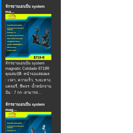
จักรยานเอนปั่น system
ma...
จักรยานเอนปั่น system
magnatic Cololado 8719R
คุณสมบัติ -หน้าจอแสดงผล
: เวลา, ความเร็ว, ระยะทาง,
แคลอรี่, ชีพจร -น้ำหนักจาน
ปั่น : 7 กก -สามารถ...
จักรยานเอนปั่น system
mag...