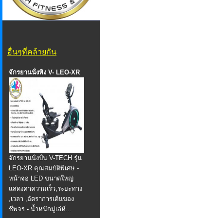
อื่นๆที่คล้ายกัน
จักรยานนั่งพิง V- LEO-XR
จักรยานนั่งปั่น V-TECH รุ่น
LEO-XR คุณสมบัติพิเศษ -
หน้าจอ LED ขนาดใหญ่
แสดงค่าความเร็ว,ระยะทาง
,เวลา ,อัตราการเต้นของ
ชีพจร - น้ำหนักมู่เล่ห์...