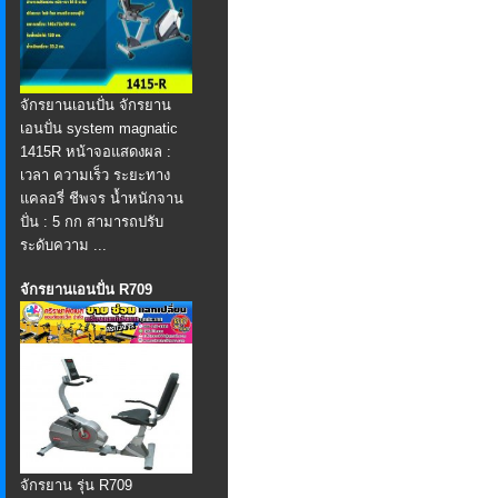
จักรยานเอนปั่น จักรยาน
เอนปั่น system magnatic
1415R หน้าจอแสดงผล :
เวลา ความเร็ว ระยะทาง
แคลอรี่ ชีพจร น้ำหนักจาน
ปั่น : 5 กก สามารถปรับ
ระดับความ ...
จักรยานเอนปั่น R709
จักรยาน รุ่น R709