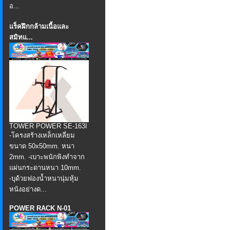
อ...
แร็คฝึกกล้ามเนื้อและ
สมิทแ...
TOWER POWER SE-163I
-โครงสร้างเหล็กเหลี่ยม
ขนาด 50x50mm. หนา
2mm. -เบาะพนักพิงทำจาก
แผ่นกระดานหนา 10mm.
-บุด้วยฟองน้ำหนานุ่มหุ้ม
หนังอย่างด...
POWER RACK N-01