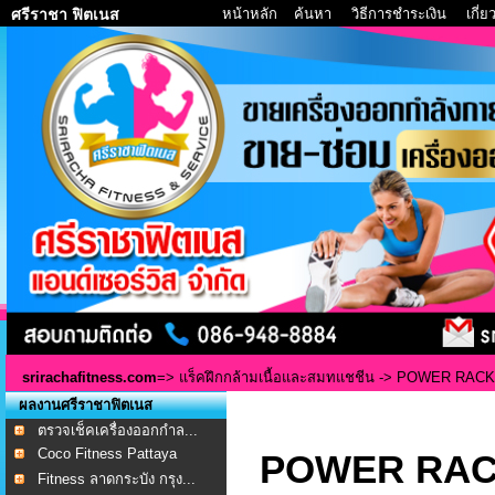
หน้าหลัก
ค้นหา
วิธีการชำระเงิน
เกี่
ศรีราชา ฟิตเนส
srirachafitness.com
=>
แร็คฝึกกล้ามเนื้อและสมทแชชีน
-> POWER RACK 
ผลงานศรีราชาฟิตเนส
ตรวจเช็คเครื่องออกกำล...
Coco Fitness Pattaya
POWER RAC
Fitness ลาดกระบัง กรุง...