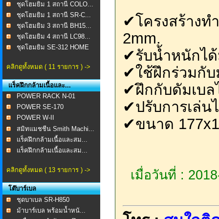
ชุดโฮมยิม 1 สถานี COLO...
ชุดโฮมยิม 1 สถานี SR-C...
✔โครงสร้างท
ชุดโฮมยิม 3 สถานี BH15...
2mm.
ชุดโฮมยิม 4 สถานี LC98...
ชุดโฮมยิม SE-312 HOME
✔รับน้ำหนักได
...
คลิกดูทั้งหมด ( 11 รายการ ) ->
✔ใช้ฝึกร่วมกับ
✔ฝึกกับดัมเบลได
แร็คฝึกกล้ามเนื้อและ...
POWER RACK N-01
✔ปรับการเล่นไ
POWER SE-170
POWER W-II
✔ขนาด 177x1
สมิทแมชชีน Smith Machi...
แร็คฝึกกล้ามเนื้อและสม...
แร็คฝึกกล้ามเนื้อและสม...
คลิกดูทั้งหมด ( 13 รายการ ) ->
เมื่อวันที่ : 20
โต๊บาร์เบล
ชุดบาเบล SR-H850
ม้าบาร์เบล พร้อมน้ำหนั...