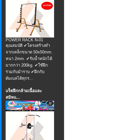
POWER RACK N-01
คุณสมบัติ ✔โครงสร้างทำ
จากเหล็กขนาด 50x50mm.
หนา 2mm. ✔รับน้ำหนักได้
มากกว่า 200kg. ✔ใช้ฝึก
ร่วมกับม้าราบ ✔ฝึกกับ
ดัมเบลได้ทุกร...
แร็คฝึกกล้ามเนื้อและ
สมิทแ...