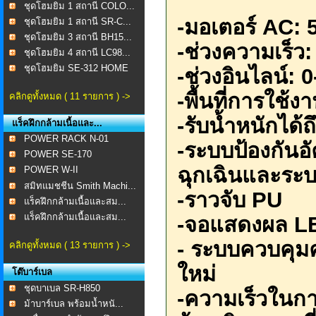
ชุดโฮมยิม 1 สถานี COLO...
-
มอเตอร์
AC: 
ชุดโฮมยิม 1 สถานี SR-C...
ชุดโฮมยิม 3 สถานี BH15...
-
ช่วงความเร็ว
ชุดโฮมยิม 4 สถานี LC98...
ชุดโฮมยิม SE-312 HOME
-
ช่วงอินไลน์:
0
...
-
พื้นที่การใช้งา
คลิกดูทั้งหมด ( 11 รายการ ) ->
-
รับน้ำหนักได้ถึ
แร็คฝึกกล้ามเนื้อและ...
POWER RACK N-01
-
ระบบป้องกันอ
POWER SE-170
ฉุกเฉินและระบ
POWER W-II
สมิทแมชชีน Smith Machi...
-
ราวจับ
PU
แร็คฝึกกล้ามเนื้อและสม...
แร็คฝึกกล้ามเนื้อและสม...
-
จอแสดงผล
L
-
ระบบควบคุมค
คลิกดูทั้งหมด ( 13 รายการ ) ->
ใหม่
โต๊บาร์เบล
ชุดบาเบล SR-H850
-
ความเร็วในก
ม้าบาร์เบล พร้อมน้ำหนั...