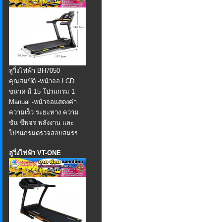
ลู่วิ่งไฟฟ้า BH7050
คุณสมบัติ -หน้าจอ LCD
ขนาด มี 15 โปรแกรม 1
Manual -หน้าจอแสดงค่า
ความเร็ว ระยะทาง ความ
ชัน ชีพจร พลังงาน และ
โปรแกรมตรวจสอบสมรร...
ลู่วิ่งไฟฟ้า VT-ONE