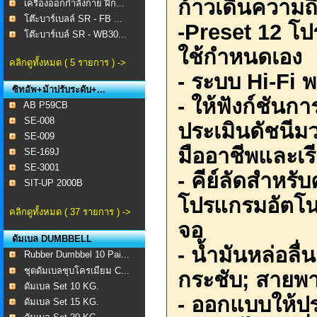
ก้าวเดินความถี
เครื่องออกกำลังกาย ฝึก...
โต๊ะบาร์เบลล์ SR - FB ...
-Preset 12
โปร
โต๊ะบาร์เบล์ SR - WB30...
ใช้กำหนดเอง
คลิกดูทั้งหมด ( 5 รายการ ) ->
-
ระบบ
Hi-Fi
พ
ซิทอัพ+ม้าปรับระดับ+...
-
ให้ฟังก์ชันก
AB P59CB
SE-008 ​
ประเมินดัชนี
SE-009
มืออาชีพและเร
SE-169J
SE-3001
-
คีย์ลัดสำหรั
SIT-UP 2000B
โปรแกรมอัตโนม
คลิกดูทั้งหมด ( 37 รายการ ) ->
จอ
ดัมเบล DUMBBELL
-
น้ำมันหล่อลื่
Rubber Dumbbel 10 Pai...
ชุดดัมเบลชุบโครเมียม C...
กระชับ
;
สายพาน
ดัมเบล Set 10 KG.
-
ออกแบบให้ปร
ดัมเบล Set 15 KG.