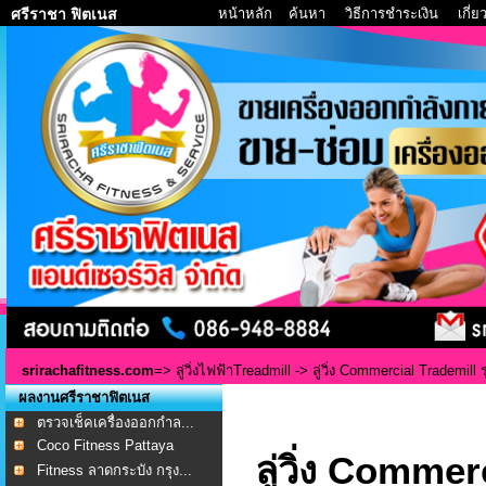
หน้าหลัก
ค้นหา
วิธีการชำระเงิน
เกี่
ศรีราชา ฟิตเนส
srirachafitness.com
=>
ลู่วิ่งไฟฟ้าTreadmill
-> ลู่วิ่ง Commercial Trademill
ผลงานศรีราชาฟิตเนส
ตรวจเช็คเครื่องออกกำล...
Coco Fitness Pattaya
ลู่วิ่ง Comme
Fitness ลาดกระบัง กรุง...